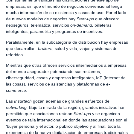
Son sumamente variadas las clasificaciones de este tipo de
empresas; sin que el mundo de negocios convencional tenga
mucha información de su existencia y casos de uso. Por el lado
de nuevos modelos de negocios hay
Start-ups
que ofrecen:
neoseguros, telemática, servicios
on-demand,
billeteras
inteligentes, parametría y programas de incentivos.
Paralelamente, en la subcategoría de distribución hay empresas
que desarrollan:
brokers
, salud y vida, viajes y sistemas de
referidos.
Mientras que otras ofrecen servicios intermediarios a empresas
del mundo asegurador potenciando sus reclamos,
ciberseguridad, casas y empresas inteligentes, IoT (Internet de
las cosas), servicios de asistencias y plataformas de
e-
commerce.
Las
Insurtech
gozan además de grandes esfuerzos de
networking.
Bajo la mirada de la región, grandes iniciativas han
permitido que asociaciones reúnan
Start-ups
y se organicen
eventos de talla internacional en donde las aseguradoras son el
‘buyer persona’ y el actor, o público objetivo y al final: toda la
experiencia de la nueva digitalización de empresas tradicionales