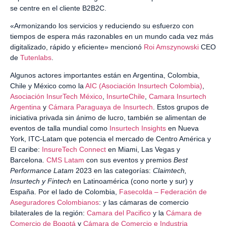
se centre en el cliente B2B2C.
«Armonizando los servicios y reduciendo su esfuerzo con
tiempos de espera más razonables en un mundo cada vez más
digitalizado, rápido y eficiente» mencionó
Roi Amszynowski
CEO
de
Tutenlabs
.
Algunos actores importantes están en Argentina, Colombia,
Chile y México como la
AIC (Asociación Insurtech Colombia)
,
Asociación InsurTech México
,
InsurteChile
,
Camara Insurtech
Argentina
y
Cámara Paraguaya de Insurtech
. Estos grupos de
iniciativa privada sin ánimo de lucro, también se alimentan de
eventos de talla mundial como
Insurtech Insights
en Nueva
York, ITC-Latam que potencia el mercado de Centro América y
El caribe:
InsureTech Connect
en Miami, Las Vegas y
Barcelona.
CMS Latam
con sus eventos y premios
Best
Performance Latam
2023 en las categorías:
Claimtech,
Insurtech y Fintech
en Latinoamérica (cono norte y sur) y
España. Por el lado de Colombia,
Fasecolda – Federación de
Aseguradores Colombianos
: y las cámaras de comercio
bilaterales de la región:
Camara del Pacifico
y la
Cámara de
Comercio de Bogotá
y
Cámara de Comercio e Industria